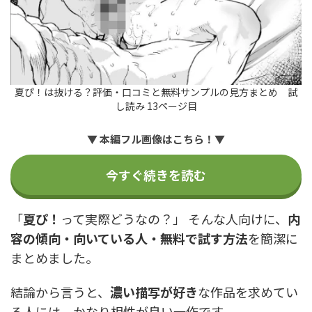
夏ぴ！は抜ける？評価・口コミと無料サンプルの見方まとめ 試
し読み 13ページ目
▼ 本編フル画像はこちら！▼
今すぐ続きを読む
「
夏ぴ！
って実際どうなの？」 そんな人向けに、
内
容の傾向・向いている人・無料で試す方法
を簡潔に
まとめました。
結論から言うと、
濃い描写が好き
な作品を求めてい
る人には、かなり相性が良い一作です。