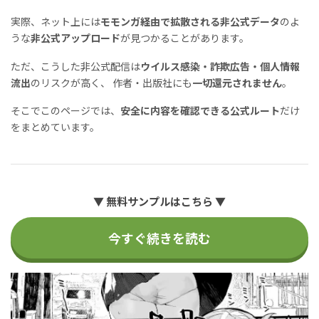
実際、ネット上には
モモンガ経由で拡散される非公式データ
のよ
うな
非公式アップロード
が見つかることがあります。
ただ、こうした非公式配信は
ウイルス感染・詐欺広告・個人情報
流出
のリスクが高く、 作者・出版社にも
一切還元されません
。
そこでこのページでは、
安全に内容を確認できる公式ルート
だけ
をまとめています。
▼ 無料サンプルはこちら ▼
今すぐ続きを読む