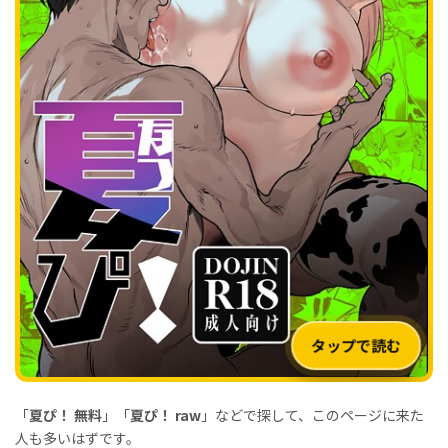
「
夏ぴ！ 無料
」「
夏ぴ！ raw
」などで探して、このページに来た
人も多いはずです。